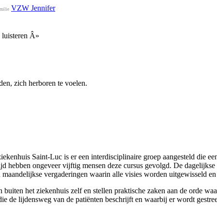
VZW Jennifer
milie
 luisteren Â»
nden, zich herboren te voelen.
ziekenhuis Saint-Luc is er een interdisciplinaire groep aangesteld die ee
er tijd hebben ongeveer vijftig mensen deze cursus gevolgd. De dagelijk
n maandelijkse vergaderingen waarin alle visies worden uitgewisseld en
iten het ziekenhuis zelf en stellen praktische zaken aan de orde waarb
 die de lijdensweg van de patiënten beschrijft en waarbij er wordt gestr