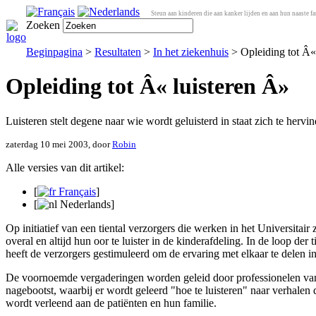
Steun aan kinderen die aan kanker lijden en aan hun naaste fa
Zoeken
Beginpagina
>
Resultaten
>
In het ziekenhuis
> Opleiding tot Â«
Opleiding tot Â« luisteren Â»
Luisteren stelt degene naar wie wordt geluisterd in staat zich te hervi
zaterdag 10 mei 2003, door
Robin
Alle versies van dit artikel:
[
Français
]
[
Nederlands
]
Op initiatief van een tiental verzorgers die werken in het Universitair 
overal en altijd hun oor te luister in de kinderafdeling. In de loop d
heeft de verzorgers gestimuleerd om de ervaring met elkaar te delen i
De voornoemde vergaderingen worden geleid door professionelen van bu
nagebootst, waarbij er wordt geleerd "hoe te luisteren" naar verhalen
wordt verleend aan de patiënten en hun familie.