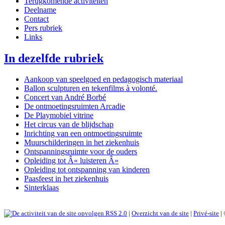
Terugkomende activiteiten
Deelname
Contact
Pers rubriek
Links
In dezelfde rubriek
Aankoop van speelgoed en pedagogisch materiaal
Ballon sculpturen en tekenfilms à volonté.
Concert van André Borbé
De ontmoetingsruimten Arcadie
De Playmobiel vitrine
Het circus van de blijdschap
Inrichting van een ontmoetingsruimte
Muurschilderingen in het ziekenhuis
Ontspanningsruimte voor de ouders
Opleiding tot Â« luisteren Â»
Opleiding tot ontspanning van kinderen
Paasfeest in het ziekenhuis
Sinterklaas
RSS 2.0
|
Overzicht van de site
|
Privé-site
|