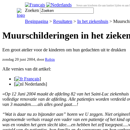
Steun aan kinderen die aan kanker lijden en aan 
Zoeken
Beginpagina
>
Resultaten
>
In het ziekenhuis
> Muurschil
Muurschilderingen in het zieke
Een groot atelier voor de kinderen om hun gedachten uit te drukken
zondag 20 juni 2004, door
Robin
Alle versies van dit artikel:
[
Français
]
[
Nederlands
]
«
Op 12 Juni 2004 maakt de afdeling 82 van het Saint-Luc ziekenhuis (
volledige renovatie van de afdeling. Alle patientjes worden verdeeld 
van 3 maanden......als alles goed gaat....!
“Wat is daar nu zo bijzonder aan” horen we U zeggen. Niet origineel
zogenoemde verhuis vraagt een vader van een patientje of het kind 
was en vonden het geen slecht idee....en hebben het zelf toegepast..
gesteld van de patientjes, hun familie en de verzorgers om hun verbee