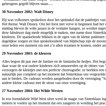
geheugens gegrift blijven staan.....
30 November 2002: Walt Disney
Hij was volkomen sprakeloos door het spektakel dat de patiëntjes van 
Het thema: Walt Disney. Om het feest met verve te beginnen had het 
middag bleven de witte jassen in de vestiaire hangen, ze werden inge
deze fabuleuze dag mede mogelijk te maken, met name door Sinterklaas
kinderen. De spankelende blikken in de ogen van de kleine patiënten 
dagelijkse zorgen en hun sprakeloosheid van blijdschap zijn de moois
onze leden een moment om met z’n allen tezamen te komen, onder and
29 November 2003: de kleuren
Alles begon dit jaar met de fanfare en de fantastische liedjes. Het 
daar waar de wat oudere kinderen zich amuseerden op de ritmes van
verzorgers de kleintjes met een perfecte choreografie: ze beelden e
natuurlijk pas compleet op het moment dat Sinterklaas ons vergezelde
aan te bieden. De cadeaus werden aangeboden door de vereniging “S
andere kleine cadeaus met de steun van onze vereniging.
27 November 2004: Het Wilde Westen
In een formidabele Wild West sfeer werd de magie van Sinterklaas ing
meteen te voelen op het moment dat een zangeres in wording het pra