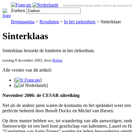
Steun aan kinderen die aan kanker lijden en aan hun naaste fa
Zoeken
Beginpagina
>
Resultaten
>
In het ziekenhuis
> Sinterklaas
Sinterklaas
Sinterklaas bezoekt de kinderen in het ziekenhuis.
zondag 8 december 2002, door
Robin
Alle versies van dit artikel:
[
Français
]
[
Nederlands
]
November 2006: de CESAR uitreiking
Net als de andere jaren waren de kostuums en het spektakel weer een 
perfectie beheerd door Benoît Dockx en Michel van Biesen.
Op deze manier hebben we, tot waardering van alle aanwezigen, on
Sneeuwwitje en een heel bont gezelschap van kabouters, Laurel en Ha
"Gendarmes van Saint-Tropez" werden tot ieders bewondering uitgebeel