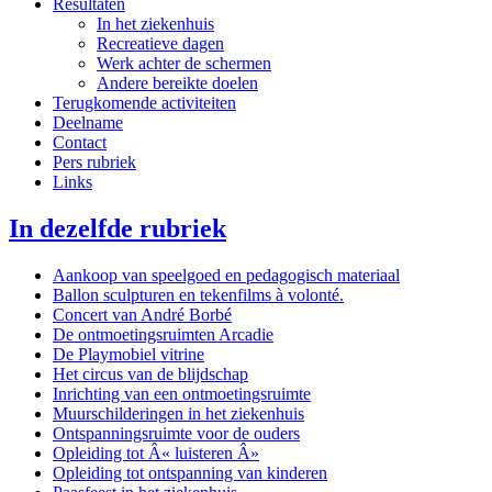
Resultaten
In het ziekenhuis
Recreatieve dagen
Werk achter de schermen
Andere bereikte doelen
Terugkomende activiteiten
Deelname
Contact
Pers rubriek
Links
In dezelfde rubriek
Aankoop van speelgoed en pedagogisch materiaal
Ballon sculpturen en tekenfilms à volonté.
Concert van André Borbé
De ontmoetingsruimten Arcadie
De Playmobiel vitrine
Het circus van de blijdschap
Inrichting van een ontmoetingsruimte
Muurschilderingen in het ziekenhuis
Ontspanningsruimte voor de ouders
Opleiding tot Â« luisteren Â»
Opleiding tot ontspanning van kinderen