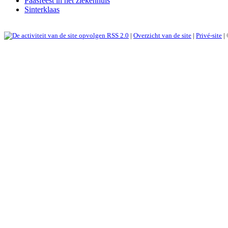
Paasfeest in het ziekenhuis
Sinterklaas
RSS 2.0
|
Overzicht van de site
|
Privé-site
|