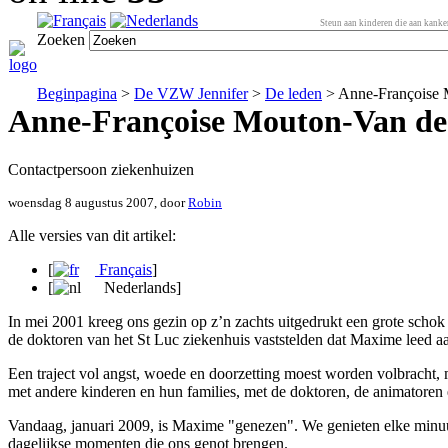
Steun aan kinderen die aan kanker
Zoeken
Beginpagina
>
De VZW Jennifer
>
De leden
> Anne-Françoise 
Anne-Françoise Mouton-Van de
Contactpersoon ziekenhuizen
woensdag 8 augustus 2007, door
Robin
Alle versies van dit artikel:
[
Français
]
[
Nederlands
]
In mei 2001 kreeg ons gezin op z’n zachts uitgedrukt een grote schok
de doktoren van het St Luc ziekenhuis vaststelden dat Maxime leed a
Een traject vol angst, woede en doorzetting moest worden volbracht, ma
met andere kinderen en hun families, met de doktoren, de animatoren
Vandaag, januari 2009, is Maxime "genezen". We genieten elke minuut v
dagelijkse momenten die ons genot brengen.