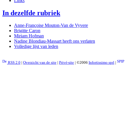
Links
In dezelfde rubriek
Anne-Françoise Mouton-Van de Vyvere
Brigitte Caron
Miriam Hofman
Nadine Blondiau-Massart heeft ons verlaten
Volledige lijst van leden
RSS 2.0
|
Overzicht van de site
|
Privé-site
| ©2006
Infortissimo sprl
|