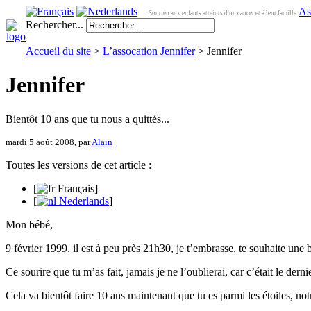
As
Soutien aux enfants atteints d'un cancer et à leur famille
Rechercher...
Accueil du site
>
L’assocation Jennifer
> Jennifer
Jennifer
Bientôt 10 ans que tu nous a quittés...
mardi 5 août 2008, par
Alain
Toutes les versions de cet article :
[
Français
]
[
Nederlands
]
Mon bébé,
9 février 1999, il est à peu près 21h30, je t’embrasse, te souhaite une b
Ce sourire que tu m’as fait, jamais je ne l’oublierai, car c’était le dern
Cela va bientôt faire 10 ans maintenant que tu es parmi les étoiles, notr