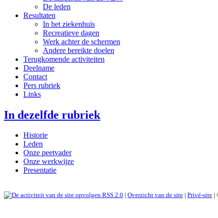
De leden
Resultaten
In het ziekenhuis
Recreatieve dagen
Werk achter de schermen
Andere bereikte doelen
Terugkomende activiteiten
Deelname
Contact
Pers rubriek
Links
In dezelfde rubriek
Historie
Leden
Onze peetvader
Onze werkwijze
Presentatie
RSS 2.0
|
Overzicht van de site
|
Privé-site
|