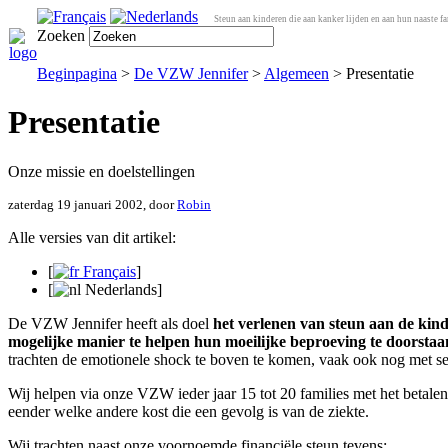
Steun aan kinderen die aan kanker lijden en aan hun naaste fa
Zoeken
Beginpagina
>
De VZW Jennifer
>
Algemeen
> Presentatie
Presentatie
Onze missie en doelstellingen
zaterdag 19 januari 2002, door
Robin
Alle versies van dit artikel:
[
Français
]
[
Nederlands
]
De VZW Jennifer heeft als doel
het verlenen van steun aan de kind
mogelijke manier te helpen hun moeilijke beproeving te doorstaa
trachten de emotionele shock te boven te komen, vaak ook nog met s
Wij helpen via onze VZW ieder jaar 15 tot 20 families met het betalen
eender welke andere kost die een gevolg is van de ziekte.
Wij trachten naast onze voornoemde financiële steun tevens: