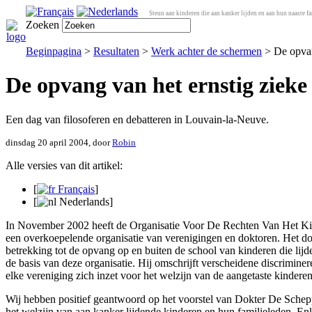
Steun aan kinderen die aan kanker lijden en aan hun naaste fa
Zoeken
Beginpagina
>
Resultaten
>
Werk achter de schermen
> De opvan
De opvang van het ernstig zieke
Een dag van filosoferen en debatteren in Louvain-la-Neuve.
dinsdag 20 april 2004, door
Robin
Alle versies van dit artikel:
[
Français
]
[
Nederlands
]
In November 2002 heeft de Organisatie Voor De Rechten Van Het Kin
een overkoepelende organisatie van verenigingen en doktoren. Het do
betrekking tot de opvang op en buiten de school van kinderen die li
de basis van deze organisatie. Hij omschrijft verscheidene discriminere
elke vereniging zich inzet voor het welzijn van de aangetaste kinderen
Wij hebben positief geantwoord op het voorstel van Dokter De Scheppe
het welzijn van aan kanker lijdende kinderen en hun familieleden. Enke