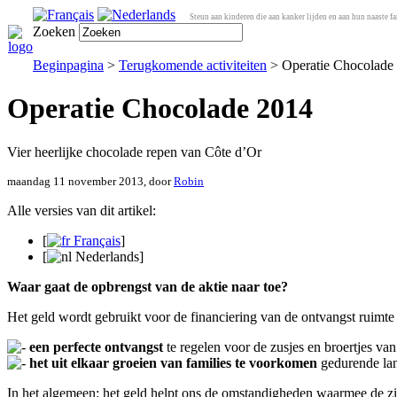
Steun aan kinderen die aan kanker lijden en aan hun naaste fa
Zoeken
Beginpagina
>
Terugkomende activiteiten
> Operatie Chocolade
Operatie Chocolade 2014
Vier heerlijke chocolade repen van Côte d’Or
maandag 11 november 2013, door
Robin
Alle versies van dit artikel:
[
Français
]
[
Nederlands
]
Waar gaat de opbrengst van de aktie naar toe?
Het geld wordt gebruikt voor de financiering van de ontvangst ruimt
een perfecte ontvangst
te regelen voor de zusjes en broertjes van
het uit elkaar groeien van families te voorkomen
gedurende lan
In het algemeen: het geld helpt ons de omstandigheden waarmee de zi