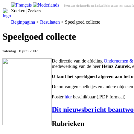
Steun aan kinderen die aan kanker lijden en aan hun naaste fa
Zoeken
Beginpagina
>
Resultaten
> Speelgoed collecte
Speelgoed collecte
zaterdag 16 juni 2007
De directie van de afdeling
Ondernemen & I
medewerking van de heer
Heinz Zourek
, 
U kunt het speeldgoed afgeven aan het 
De ontvangen spelletjes en andere objecte
Poster
hier
beschikbaar (.PDF formaat)
Dit nieuwsbericht beantw
Rubrieken