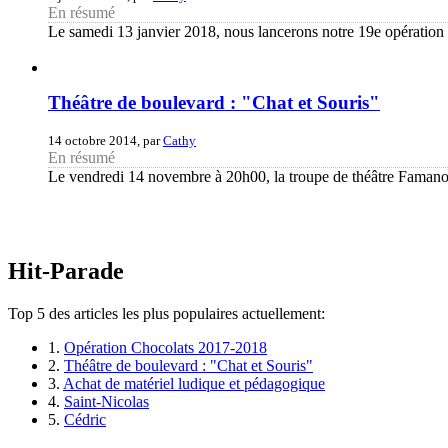
En résumé
Le samedi 13 janvier 2018, nous lancerons notre 19e opération c
Théâtre de boulevard : "Chat et Souris"
14 octobre 2014, par
Cathy
En résumé
Le vendredi 14 novembre à 20h00, la troupe de théâtre Famanoni
Hit-Parade
Top 5 des articles les plus populaires actuellement:
1.
Opération Chocolats 2017-2018
2.
Théâtre de boulevard : "Chat et Souris"
3.
Achat de matériel ludique et pédagogique
4.
Saint-Nicolas
5.
Cédric