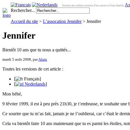
As
Soutien aux enfants atteints d'un cancer et à leur famille
Rechercher...
Accueil du site
>
L’assocation Jennifer
> Jennifer
Jennifer
Bientôt 10 ans que tu nous a quittés...
mardi 5 août 2008, par
Alain
Toutes les versions de cet article :
[
Français
]
[
Nederlands
]
Mon bébé,
9 février 1999, il est à peu près 21h30, je t’embrasse, te souhaite une b
Ce sourire que tu m’as fait, jamais je ne l’oublierai, car c’était le dern
Cela va bientôt faire 10 ans maintenant que tu es parmi les étoiles, notr