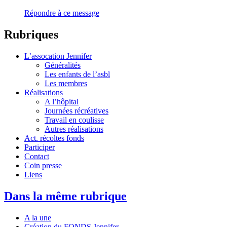
Répondre à ce message
Rubriques
L’assocation Jennifer
Généralités
Les enfants de l’asbl
Les membres
Réalisations
A l’hôpital
Journées récréatives
Travail en coulisse
Autres réalisations
Act. récoltes fonds
Participer
Contact
Coin presse
Liens
Dans la même rubrique
A la une
Création du FONDS Jennifer