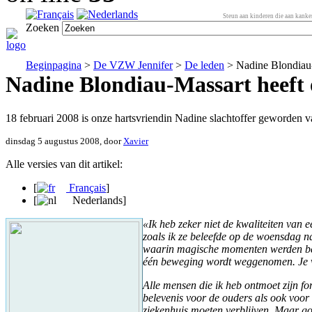
Steun aan kinderen die aan kanker
Zoeken
Beginpagina
>
De VZW Jennifer
>
De leden
> Nadine Blondiau-
Nadine Blondiau-Massart heeft 
18 februari 2008 is onze hartsvriendin Nadine slachtoffer geworden 
dinsdag 5 augustus 2008, door
Xavier
Alle versies van dit artikel:
[
Français
]
[
Nederlands
]
«Ik heb zeker niet de kwaliteiten van e
zoals ik ze beleefde op de woensdag
waarin magische momenten werden beleef
één beweging wordt weggenomen. Je ve
Alle mensen die ik heb ontmoet zijn f
belevenis voor de ouders als ook voor
ziekenhuis moeten verblijven. Maar goe