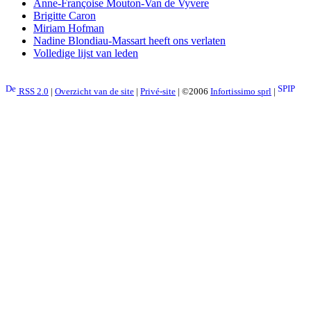
Anne-Françoise Mouton-Van de Vyvere
Brigitte Caron
Miriam Hofman
Nadine Blondiau-Massart heeft ons verlaten
Volledige lijst van leden
RSS 2.0
|
Overzicht van de site
|
Privé-site
| ©2006
Infortissimo sprl
|