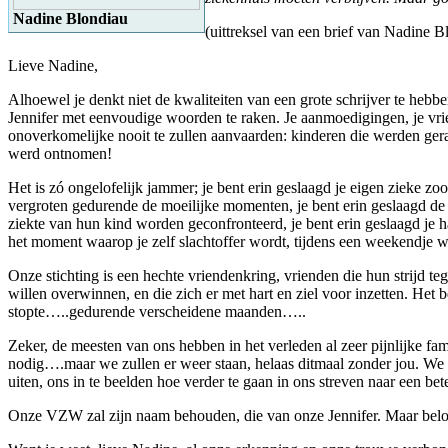
Nadine Blondiau
(uittreksel van een brief van Nadine 
Lieve Nadine,
Alhoewel je denkt niet de kwaliteiten van een grote schrijver te heb
Jennifer met eenvoudige woorden te raken. Je aanmoedigingen, je vrien
onoverkomelijke nooit te zullen aanvaarden: kinderen die werden ger
werd ontnomen!
Het is zó ongelofelijk jammer; je bent erin geslaagd je eigen zieke zoo
vergroten gedurende de moeilijke momenten, je bent erin geslaagd de 
ziekte van hun kind worden geconfronteerd, je bent erin geslaagd je
het moment waarop je zelf slachtoffer wordt, tijdens een weekendje w
Onze stichting is een hechte vriendenkring, vrienden die hun strijd t
willen overwinnen, en die zich er met hart en ziel voor inzetten. Het
stopte…..gedurende verscheidene maanden…..
Zeker, de meesten van ons hebben in het verleden al zeer pijnlijke fa
nodig….maar we zullen er weer staan, helaas ditmaal zonder jou. We 
uiten, ons in te beelden hoe verder te gaan in ons streven naar een b
Onze VZW zal zijn naam behouden, die van onze Jennifer. Maar beloo