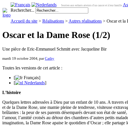
As
Soutien aux enfants atteints d'un cancer et à leur famille
Rechercher...
Accueil du site
>
Réalisations
>
Autres réalisations
> Oscar et la
Oscar et la Dame Rose (1/2)
Une pièce de Eric-Emmanuel Schmitt avec Jacqueline Bir
mardi 19 octobre 2004, par
Cathy
Toutes les versions de cet article :
[
Français
]
[
Nederlands
]
L’histoire
Quelques lettres adressées à Dieu par un enfant de 10 ans. A travers ell
et de la Dame Rose, une mamie pleine de tendresse, visiteuse extravaga
brûlantes : la peur de ses parents désemparés devant son état de santé, 
l’amour, l’amitié croisés au détour des chambres d’autres petits malade
imagination, la Dame Rose apaise le quotidien d’Oscar ; elle partage le