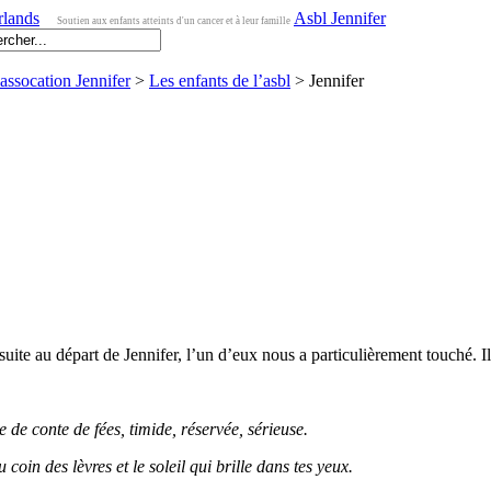
Asbl Jennifer
Soutien aux enfants atteints d'un cancer et à leur famille
assocation Jennifer
>
Les enfants de l’asbl
> Jennifer
te au départ de Jennifer, l’un d’eux nous a particulièrement touché. Il ét
de conte de fées, timide, réservée, sérieuse.
oin des lèvres et le soleil qui brille dans tes yeux.