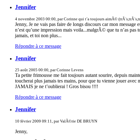
Jennifer
4 novembre 2003 00:00, par Corinne qui t’a toujours aimÃ© (trÃ¨s,trÃ¨s,trÃ
Jenny, Je ne vais pas faire de longs discours car mon message e
n’est qu’une impression mais voila...malgrÃ© que tu n’as pas 
jamais, et toi non plus...
Répondre à ce message
Jennifer
25 août 2005 00:00, par Corinne Levens
Ta petite frimousse me fait toujours autant sourire, depuis maint
toucherai plus jamais tes mains, pour que tu vienne jouer avec m
JAMAIS je ne t’oublierai ! Gros bisou !!!!
Répondre à ce message
Jennifer
10 février 2009 09:11, par ValÃ©rie DE BRUYN
Jenny,