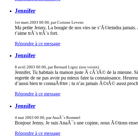
Jennifer
1er mars 2003 00:00, par Corinne Levens
Ma petite Jenny, La bougie de nos vies ne s’Ã©teindra jamais. A
t’aime trÃ¨s trÃ¨s fort.
Répondre à ce message
Jennifer
8 avril 2003 00:00, par Bernard Ligny (son voisin)
Jennifer, Tu habitais la maison juste Ã cÃ´tÃ© de la mienne. Si
regrette de ne pas avoir pu mieux faire ta connaissance. Heureu
d’aussi bien te connaÃ®tre ; tu n’as jamais Ã©tÃ© aussi proch
Répondre à ce message
Jennifer
4 mai 2003 00:00, par AnaÃ¯s Rommel
Bonjour Jenny, Je suis AnaÃ¯s une copine, nous Ã©tions ens
Répondre à ce message