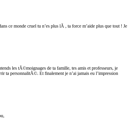
ns ce monde cruel tu n’es plus lÃ , ta force m’aide plus que tout ! Je
tends les tÃ©moignages de ta famille, tes amis et professeurs, je
ir ta personnalitÃ©. Et finalement je n’ai jamais eu l’impression
ou,