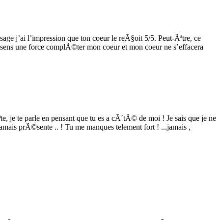
ge j’ai l’impression que ton coeur le reÃ§oit 5/5. Peut-Ãªtre, ce
essens une force complÃ©ter mon coeur et mon coeur ne s’effacera
te, je te parle en pensant que tu es a cÃ´tÃ© de moi ! Je sais que je ne
jamais prÃ©sente .. ! Tu me manques telement fort ! ...jamais ,