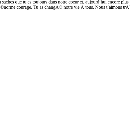
 saches que tu es toujours dans notre coeur et, aujourd’hui encore plu
 Ã©norme courage. Tu as changÃ© notre vie Ã tous. Nous t’aimons trÃ¨s