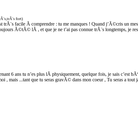
¨s,trÃ¨s fort)
st trÃ¨s facile Ã comprendre : tu me manques ! Quand j’Ã©cris un messa
toujours Ã©tÃ© lÃ , et que je ne t’ai pas connue trÃ¨s longtemps, je r
enant 6 ans tu n’es plus lÃ physiquement, quelque fois, je sais c’est bÃª
oi , mais ...tant que tu seras gravÃ© dans mon coeur , Tu seras a tout 