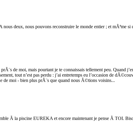
 nous deux, nous pouvons reconstruire le monde entier ; et mÃªme si da
 prÃ¨s de moi, mais pourtant je te connaissais tellement peu. Quand j’en
sement, tout n’est pas perdu : j’ai entretemps eu l’occasion de dÃ©couvr
e de moi - bien plus prÃ¨s que quand nous Ã©tions voisins...
emble Ã la piscine EUREKA et encore maintenant je pense Ã TOI. Bis