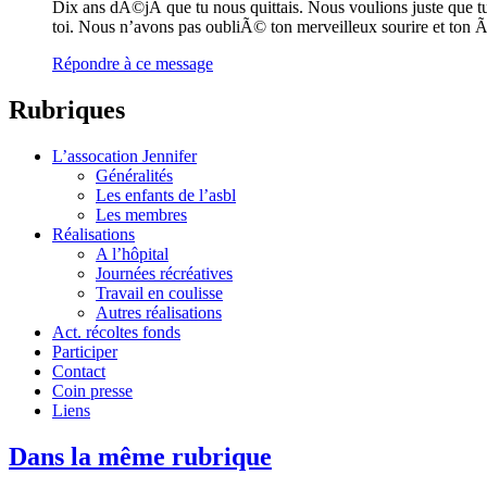
Dix ans dÃ©jÃ que tu nous quittais. Nous voulions juste que tu
toi. Nous n’avons pas oubliÃ© ton merveilleux sourire et ton
Répondre à ce message
Rubriques
L’assocation Jennifer
Généralités
Les enfants de l’asbl
Les membres
Réalisations
A l’hôpital
Journées récréatives
Travail en coulisse
Autres réalisations
Act. récoltes fonds
Participer
Contact
Coin presse
Liens
Dans la même rubrique