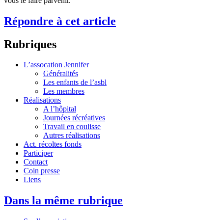
vous le faire parvenir.
Répondre à cet article
Rubriques
L’assocation Jennifer
Généralités
Les enfants de l’asbl
Les membres
Réalisations
A l’hôpital
Journées récréatives
Travail en coulisse
Autres réalisations
Act. récoltes fonds
Participer
Contact
Coin presse
Liens
Dans la même rubrique