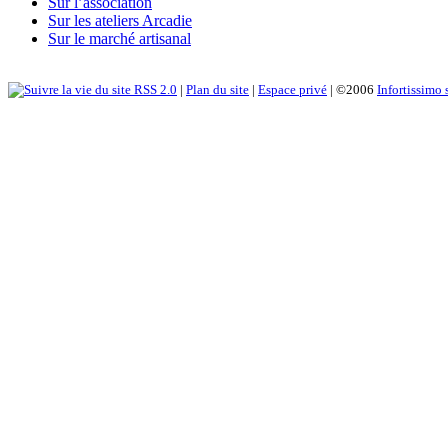
Sur l’association
Sur les ateliers Arcadie
Sur le marché artisanal
RSS 2.0
|
Plan du site
|
Espace privé
| ©2006
Infortissimo 