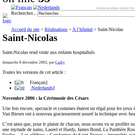
Soutien aux enfants atteints d'un 
Rechercher...
Accueil du site
>
Réalisations
>
A l’hôpital
> Saint-Nicolas
Saint-Nicolas
Saint-Nicolas rend visite aux enfants hospitalisés
dimanche 8 décembre 2002, par
Cathy
Toutes les versions de cet article :
[
Français
]
[
Nederlands
]
Novembre 2006 : la Cérémonie des Césars
Une fois encore, spectacle et costumes étaient un régal pour les yeux 
Van Biesen ont à nouveau gracieusement assuré la technique avec bea
C’est ainsi que, pour le plaisir de chacun, nous avons vu se profiler 
une myriade de nains, Laurel et Hardy, James Bond, La Panthère Rose 
Etoiles… Les célèbres « Gendarmes de Saint-Tropez » interprétés avec 