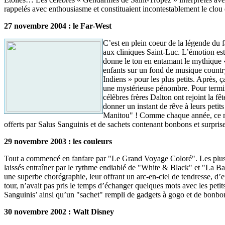
rappelés avec enthousiasme et constituaient incontestablement le clou 
27 novembre 2004 : le Far-West
C’est en plein coeur de la légende du f
aux cliniques Saint-Luc. L’émotion est
donne le ton en entamant le mythique 
enfants sur un fond de musique country
Indiens » pour les plus petits. Après,
une mystérieuse pénombre. Pour termine
célèbres frères Dalton ont rejoint la f
donner un instant de rêve à leurs peti
Manitou" ! Comme chaque année, ce mom
offerts par Salus Sanguinis et de sachets contenant bonbons et surprises
29 novembre 2003 : les couleurs
Tout a commencé en fanfare par "Le Grand Voyage Coloré". Les plus p
laissés entraîner par le rythme endiablé de "White & Black" et "La Ba
une superbe chorégraphie, leur offrant un arc-en-ciel de tendresse, d’e
tour, n’avait pas pris le temps d’échanger quelques mots avec les petits
Sanguinis’ ainsi qu’un "sachet" rempli de gadgets à gogo et de bonbon
30 novembre 2002 : Walt Disney