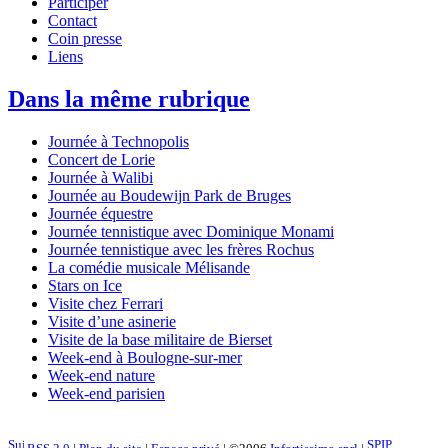
Participer
Contact
Coin presse
Liens
Dans la même rubrique
Journée à Technopolis
Concert de Lorie
Journée à Walibi
Journée au Boudewijn Park de Bruges
Journée équestre
Journée tennistique avec Dominique Monami
Journée tennistique avec les frères Rochus
La comédie musicale Mélisande
Stars on Ice
Visite chez Ferrari
Visite d’une asinerie
Visite de la base militaire de Bierset
Week-end à Boulogne-sur-mer
Week-end nature
Week-end parisien