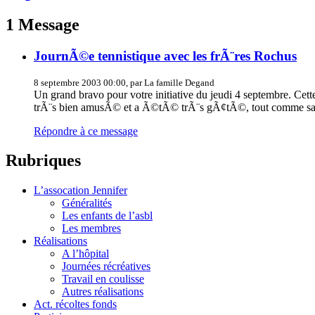
1 Message
JournÃ©e tennistique avec les frÃ¨res Rochus
8 septembre 2003 00:00, par La famille Degand
Un grand bravo pour votre initiative du jeudi 4 septembre. Cette
trÃ¨s bien amusÃ© et a Ã©tÃ© trÃ¨s gÃ¢tÃ©, tout comme sa gra
Répondre à ce message
Rubriques
L’assocation Jennifer
Généralités
Les enfants de l’asbl
Les membres
Réalisations
A l’hôpital
Journées récréatives
Travail en coulisse
Autres réalisations
Act. récoltes fonds