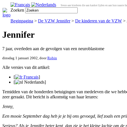
Steun aan kinderen die aan kanker lijden en aan hun naaste fa
Zoeken
Beginpagina
>
De VZW Jennifer
>
De kinderen van de VZW
> 
Jennifer
7 jaar, overleden aan de gevolgen van een neuroblastome
dinsdag 1 januari 2002, door
Robin
Alle versies van dit artikel:
[
Français
]
[
Nederlands
]
Temidden van de honderden betuigingen van medeleven die we hebben 
zeer geraakt. Dit bericht is afkomstig van haar lerares:
Jenny,
Een mooie September dag heb je je bij ons gevoegd, lief zoals een prin
Serieus? Als je Jennifer beter kent, dan zie je het kleine lachje om de