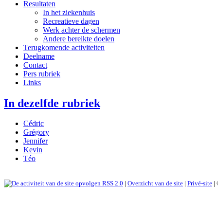
Resultaten
In het ziekenhuis
Recreatieve dagen
Werk achter de schermen
Andere bereikte doelen
Terugkomende activiteiten
Deelname
Contact
Pers rubriek
Links
In dezelfde rubriek
Cédric
Grégory
Jennifer
Kevin
Téo
RSS 2.0
|
Overzicht van de site
|
Privé-site
|