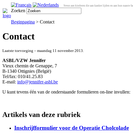
Steun aan kinderen die aan kanker lijden en aan hun naaste fa
Zoeken
Beginpagina
> Contact
Contact
Laatste toevoeging – maandag 11 november 2013.
ASBL/VZW Jennifer
Vieux chemin de Genappe, 7
B-1340 Ottignies (België)
Tel/fax: 010/41.25.83
E-mail:
info@jennifer-asbl.be
U kunt tevens één van de onderstaande formulieren on-line invullen:
Artikels van deze rubriek
Inschrijfformulier voor de Operatie Cholcolade