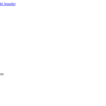
bl Jennifer
ces