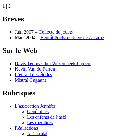
1
|
2
Brèves
Juin 2007 –
Collecte de jouets
Mars 2004 –
Benoît Poelvoorde visite Arcadie
Sur le Web
Davis Tennis Club Wezembeek-Oppem
Kevin Van de Perren
L’enfant des étoiles
Mistral Gagnant
Rubriques
L’assocation Jennifer
Généralités
Les enfants de l’asbl
Les membres
Réalisations
A l’hôpital