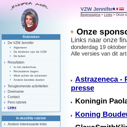
VZW Jennifer
Beginpagina
>
Links
> Onze s
Onze spons
Rubrieken
Links naar onze fi
De VZW Jennifer
donderdag 19 oktober
Algemeen
De kinderen van de VZW
Alle versies van dit art
De leden
Resultaten
In het ziekenhuis
Recreatieve dagen
Werk achter de schermen
Astrazeneca - 
Andere bereikte doelen
presse
Terugkomende activiteiten
Deelname
Contact
Koningin Paola
Pers rubriek
Links
Koning Boudew
In dezelfde rubriek
Andere interessante links