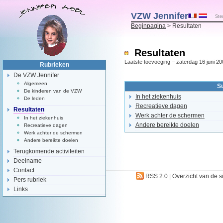
VZW Jennifer
Ste
Beginpagina
> Resultaten
Resultaten
Laatste toevoeging – zaterdag 16 juni 20
Rubrieken
De VZW Jennifer
Algemeen
S
De kinderen van de VZW
In het ziekenhuis
De leden
Recreatieve dagen
Resultaten
Werk achter de schermen
In het ziekenhuis
Andere bereikte doelen
Recreatieve dagen
Werk achter de schermen
Andere bereikte doelen
Terugkomende activiteiten
Deelname
Contact
RSS 2.0
|
Overzicht van de s
Pers rubriek
Links