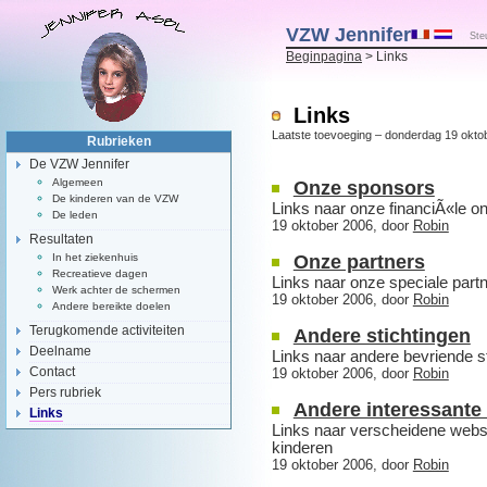
VZW Jennifer
Ste
Beginpagina
> Links
Links
Laatste toevoeging – donderdag 19 okto
Rubrieken
De VZW Jennifer
Algemeen
Onze sponsors
De kinderen van de VZW
Links naar onze financiÃ«le o
De leden
19 oktober 2006, door
Robin
Resultaten
In het ziekenhuis
Onze partners
Recreatieve dagen
Links naar onze speciale part
Werk achter de schermen
19 oktober 2006, door
Robin
Andere bereikte doelen
Terugkomende activiteiten
Andere stichtingen
Deelname
Links naar andere bevriende s
Contact
19 oktober 2006, door
Robin
Pers rubriek
Andere interessante 
Links
Links naar verscheidene websi
kinderen
19 oktober 2006, door
Robin