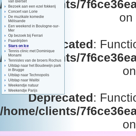
/home/clients/7f6ce36e
van Bierset
Bezoek aan een ezel fokkerij
Concert van Lorie
on 
De muzikale komedie
Mélisande
Een weekend in Boulogne-sur-
Mer
Op bezoek bij Ferrari
Deprecated
: Functi
Paardrijden
Stars on Ice
Tennis clinic met Dominique
/home/clients/7f6ce36e
Monami
Tennisles van de broers Rochus
Uitstap naar het Boudewijn park
on
in Brugge
Uitstap naar Technopolis
Uitstap naar Walibi
Weekendje natuur
Weekendje Parijs
Deprecated
: Functi
/home/clients/7f6ce36e
on