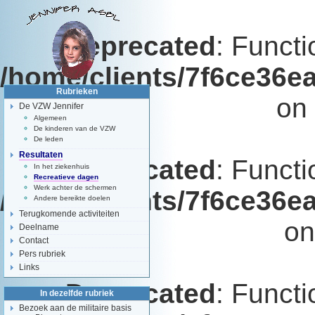
Deprecated
: Functi
/home/clients/7f6ce36e
Rubrieken
on 
De VZW Jennifer
Algemeen
De kinderen van de VZW
De leden
Resultaten
Deprecated
: Functi
In het ziekenhuis
Recreatieve dagen
Werk achter de schermen
/home/clients/7f6ce36e
Andere bereikte doelen
Terugkomende activiteiten
on
Deelname
Contact
Pers rubriek
Links
Deprecated
: Functi
In dezelfde rubriek
Bezoek aan de militaire basis