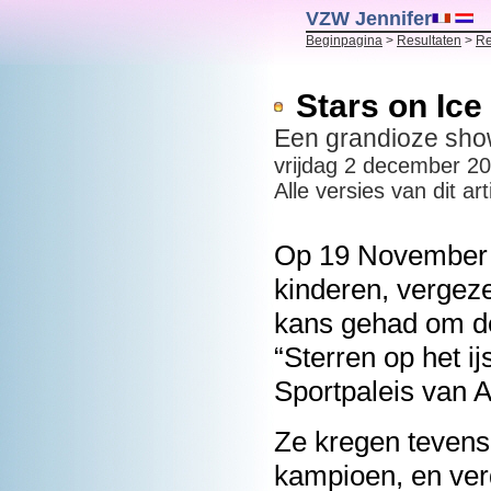
VZW Jennifer
Beginpagina
>
Resultaten
>
Re
Stars on Ice
Een grandioze show
vrijdag 2 december 2
Alle versies van dit art
Op 19 November 
kinderen, vergez
kans gehad om d
“Sterren op het ij
Sportpaleis van 
Ze kregen tevens
kampioen, en ver